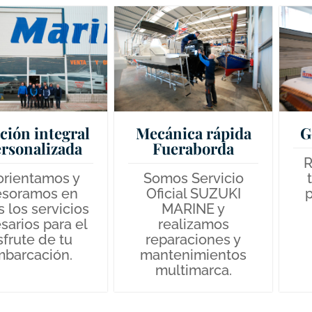
ción integral
Mecánica rápida
G
ersonalizada
Fueraborda
R
orientamos y
Somos Servicio
esoramos en
Oficial SUZUKI
p
 los servicios
MARINE y
sarios para el
realizamos
sfrute de tu
reparaciones y
barcación.
mantenimientos
multimarca.