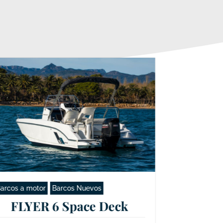
arcos a motor
Barcos Nuevos
FLYER 6 Space Deck
Barcos a mot
FLYER