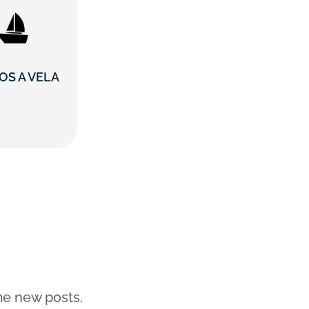
OS A VELA
me new posts.