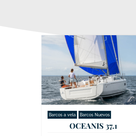
Barcos a vela
Barcos Nuevos
OCEANIS 37.1
.1