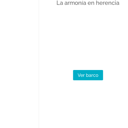
La armonía en herencia
n de los
Ver barco