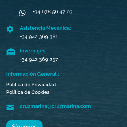
+34 678 56 47 03

Asistencia Mecánica:

+34 942 369 381
Invernajes

+34 942 369 257
Información General :
Política de Privacidad
Política de Cookies
cruzmarina@cruzmarina.com

Síguenos