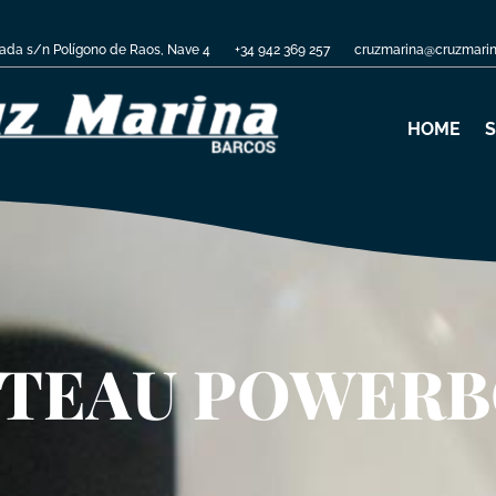
nada s/n Polígono de Raos, Nave 4
+34 942 369 257
cruzmarina@cruzmari
HOME
S
TEAU POWERB