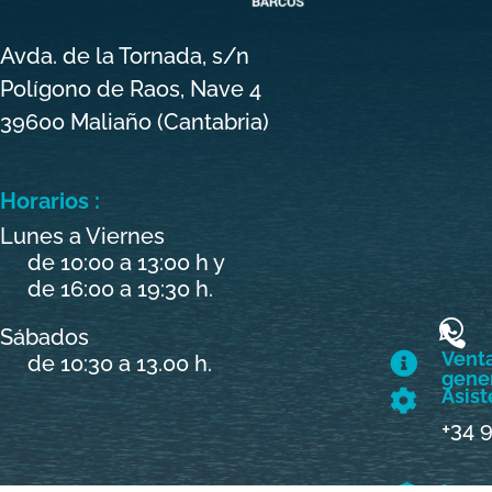
Avda. de la Tornada, s/n
Polígono de Raos, Nave 4
39600 Maliaño (Cantabria)
Horarios :
Lunes a Viernes
de 10:00 a 13:00 h y
de 16:00 a 19:30 h.


Sábados
Venta

de 10:30 a 13.00 h.
gener
Asist

+34 
Inver