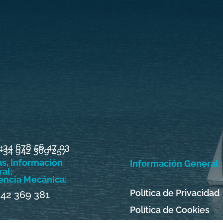
+34 678 56 47 03
+34 942 369 257
s, Información
Información General :
al:
encia Mecánica:
Política de Privacidad
942 369 381
Política de Cookies
najes